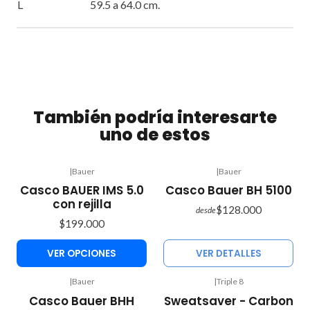
L
59.5 a 64.0 cm.
También podría interesarte
uno de estos
|
Bauer
|
Bauer
Agotado
Casco BAUER IMS 5.0
Casco Bauer BH 5100
con rejilla
$128.000
desde
$199.000
VER OPCIONES
VER DETALLES
|
Bauer
|
Triple 8
-33%
Casco Bauer BHH
Sweatsaver - Carbon
OFF