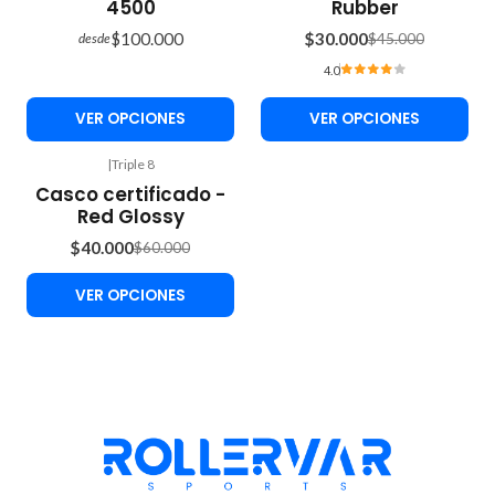
4500
Rubber
$100.000
$30.000
$45.000
desde
4.0
VER OPCIONES
VER OPCIONES
|
Triple 8
-33%
Casco certificado -
OFF
Red Glossy
$40.000
$60.000
VER OPCIONES