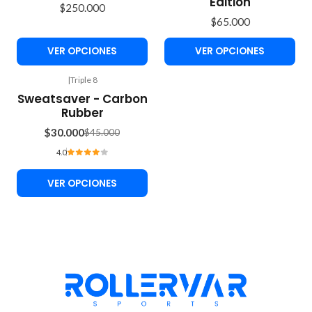
Edition
$250.000
$65.000
VER OPCIONES
VER OPCIONES
|
Triple 8
-33%
Sweatsaver - Carbon
OFF
Rubber
$30.000
$45.000
4.0
VER OPCIONES