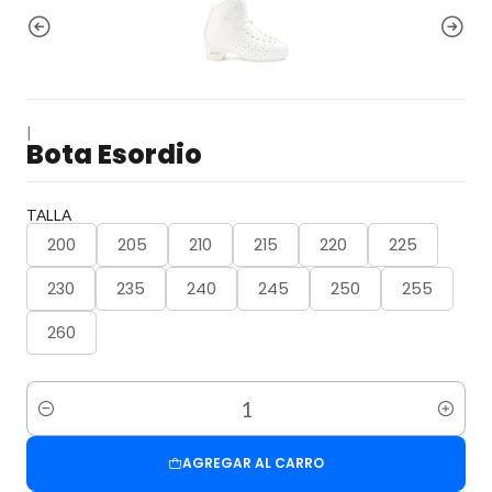
|
Bota Esordio
TALLA
200
205
210
215
220
225
230
235
240
245
250
255
260
Cantidad
AGREGAR AL CARRO