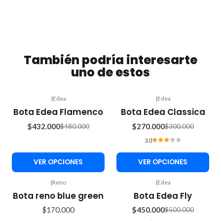
También podría interesarte
uno de estos
|
Edea
|
Edea
-10%
-10%
Bota Edea Flamenco
Bota Edea Classica
OFF
OFF
$432.000
$270.000
$480.000
$300.000
3.0
VER OPCIONES
VER OPCIONES
|
Reno
|
Edea
Agotado
-10%
Bota reno blue green
Bota Edea Fly
OFF
$170.000
$450.000
$500.000