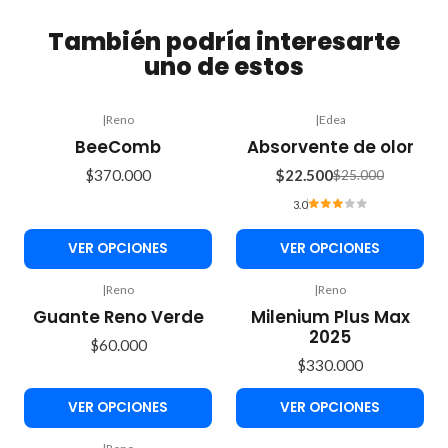
También podría interesarte
uno de estos
|
Reno
|
Edea
-10%
BeeComb
Absorvente de olor
OFF
$370.000
$22.500
$25.000
3.0
VER OPCIONES
VER OPCIONES
|
Reno
|
Reno
Guante Reno Verde
Milenium Plus Max
2025
$60.000
$330.000
VER OPCIONES
VER OPCIONES