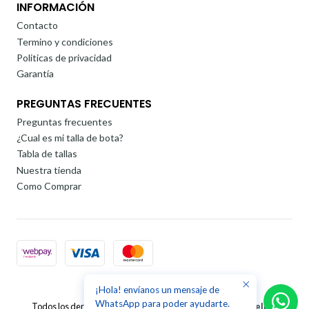
INFORMACIÓN
Contacto
Termino y condiciones
Politicas de privacidad
Garantía
PREGUNTAS FRECUENTES
Preguntas frecuentes
¿Cual es mi talla de bota?
Tabla de tallas
Nuestra tienda
Como Comprar
¡Hola! envíanos un mensaje de
2026 Rollervar.
WhatsApp para poder ayudarte.
Todos los derechos reservados.
Desarrollado por Jumpseller
.