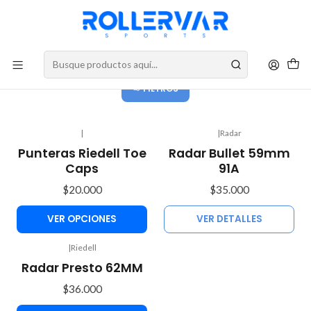
DESPACHOS A TODO CHILE
Roller derby
FILTROS
|
|
Radar
No disponible
Punteras Riedell Toe
Radar Bullet 59mm
Caps
91A
$20.000
$35.000
VER OPCIONES
VER DETALLES
|
Riedell
Radar Presto 62MM
$36.000