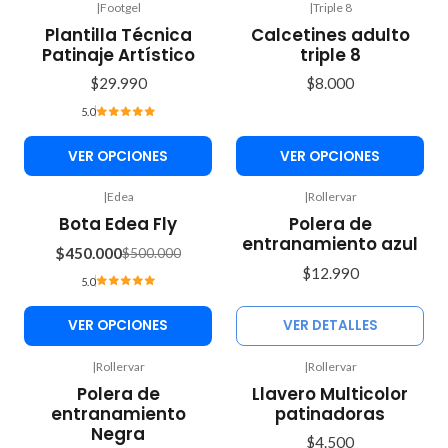
|
Footgel
|
Triple 8
Plantilla Técnica
Calcetines adulto
Patinaje Artístico
triple 8
$29.990
$8.000
5.0
VER OPCIONES
VER OPCIONES
|
Edea
|
Rollervar
Agotado
-10%
Bota Edea Fly
Polera de
OFF
entranamiento azul
$450.000
$500.000
$12.990
5.0
VER OPCIONES
VER DETALLES
|
Rollervar
|
Rollervar
Agotado
Polera de
Llavero Multicolor
entranamiento
patinadoras
Negra
$4.500