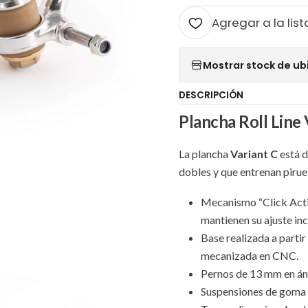
Agregar a la list
Mostrar stock de ub
DESCRIPCIÓN
Plancha Roll Line 
La plancha
Variant C
está d
dobles y que entrenan piruet
Mecanismo “Click Actio
mantienen su ajuste inc
Base realizada a parti
mecanizada en CNC.
Pernos de 13 mm en áng
Suspensiones de goma n