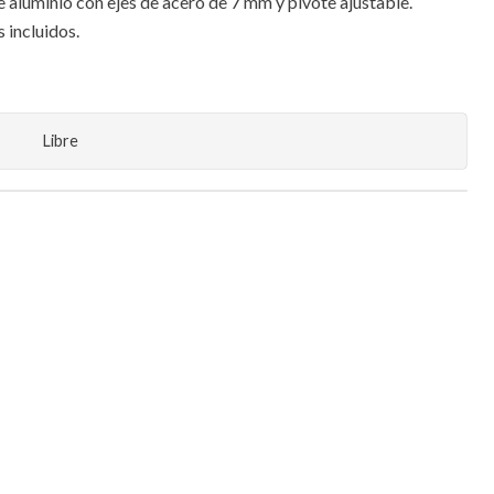
e aluminio con ejes de acero de 7 mm y pivote ajustable.
s incluidos.
Libre