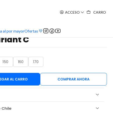
ACCESO
CARRO
C
a al por mayor
Ofertas 💛
riant C
150
160
170
EGAR AL CARRO
COMPRAR AHORA
 Chile