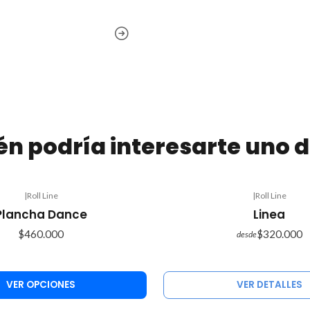
n podría interesarte uno d
|
Roll Line
|
Roll Line
Agotado
Plancha Dance
Linea
$460.000
$320.000
desde
VER OPCIONES
VER DETALLES