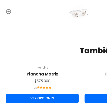
Tambié
|
Roll Line
Plancha Matrix
$575.000
5.0
VER OPCIONES