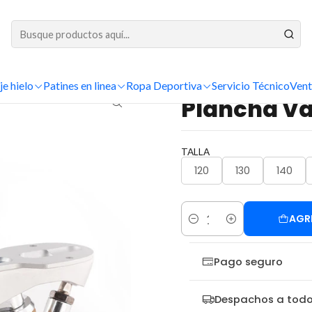
DESPACHOS A TODO CHILE
nicio
Patinaje Artístico
Planchas
Planchas de libre
Plancha Variant 
je hielo
Patines en linea
Ropa Deportiva
Servicio Técnico
Vent
|
Plancha Va
TALLA
120
130
140
AGR
Cantidad
Pago seguro
Despachos a todo