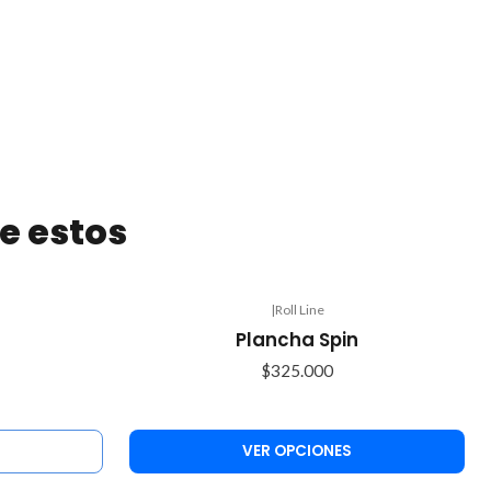
e estos
|
Roll Line
Plancha Spin
$325.000
VER OPCIONES