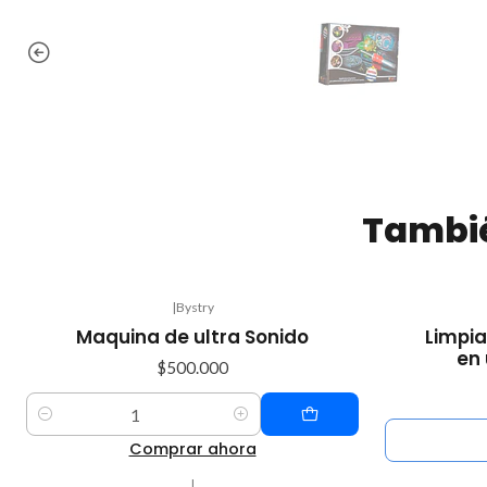
Tambié
|
Bystry
-10%
Maquina de ultra Sonido
Limpi
OFF
en 
$500.000
Agotado
Cantidad
Comprar ahora
|