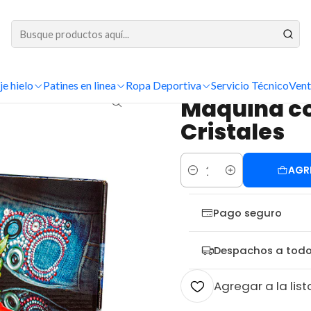
DESPACHOS A TODO CHILE
Inicio
Cristales
Maquinas
Maquina con aspirador para Cristales
je hielo
Patines en linea
Ropa Deportiva
Servicio Técnico
Vent
|
Maquina co
Cristales
AGR
Cantidad
Pago seguro
Despachos a todo
Agregar a la list