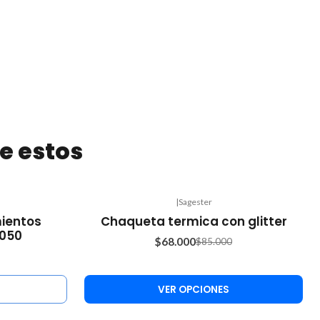
e estos
|
Sagester
-20%
ientos
Chaqueta termica con glitter
OFF
9050
$68.000
$85.000
VER OPCIONES