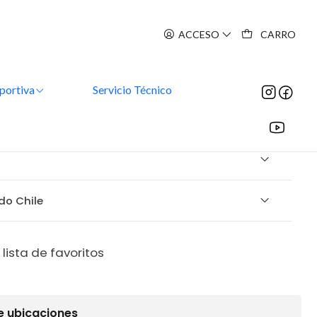
ACCESO
CARRO
o de cristal
portiva
Servicio Técnico
um Destello de cristal
do Chile
 lista de favoritos
e ubicaciones