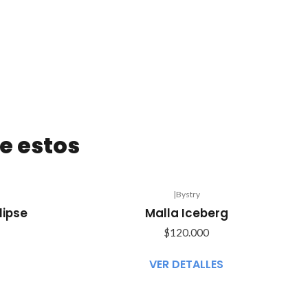
e estos
|
Bystry
Agotado
lipse
Malla Iceberg
$120.000
VER DETALLES