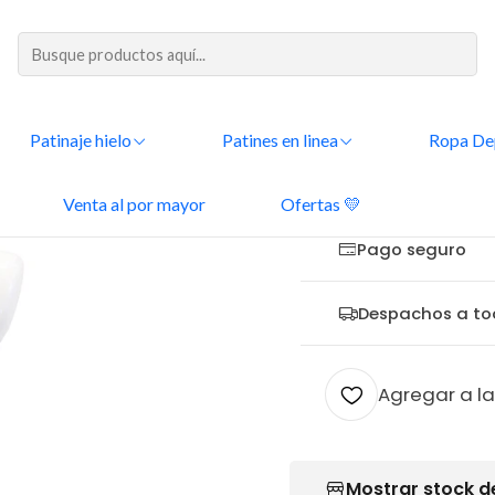
DESPACHOS A TODO CHILE
 Deportiva
Mallas de patinaje
Mallas Premium
Malla Premium Destell
Patinaje hielo
Patines en linea
Ropa De
|
Malla Premi
Venta al por mayor
Ofertas 💛
Pago seguro
Despachos a to
Agregar a la
Mostrar stock d