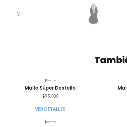
Tambié
|
Bystry
Agotado
Agotado
Malla Súper Destello
Mal
$95.000
VER DETALLES
|
Bystry
Agotado