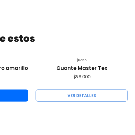
e estos
|
Reno
Agotado
o amarillo
Guante Master Tex
$98.000
VER DETALLES