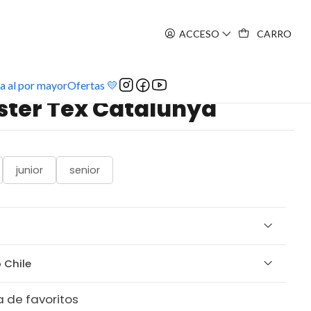
ACCESO
CARRO
a al por mayor
Ofertas 💛
ter Tex Catalunya
junior
senior
 Chile
a de favoritos