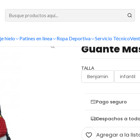
DESPACHOS A TODO CHILE
Inicio
hockey
Jugador
Guantes
Guante Master Tex Catalunya
je hielo
Patines en linea
Ropa Deportiva
Servicio Técnico
Vent
|
Guante Mas
TALLA
Benjamin
infantil
Pago seguro
Despachos a todo
Agregar a la list