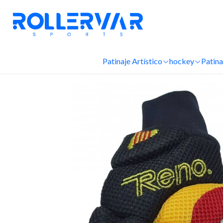
Patinaje Artístico
hockey
Patina