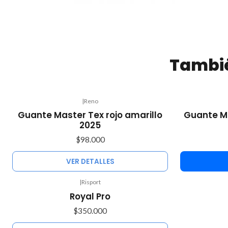
Tambié
|
Reno
Agotado
Guante Master Tex rojo amarillo
Guante Ma
2025
$98.000
VER DETALLES
|
Risport
Agotado
Royal Pro
$350.000