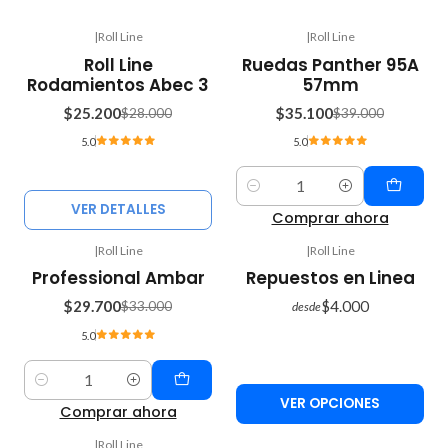
|
Roll Line
|
Roll Line
-10%
-10%
Roll Line
Ruedas Panther 95A
OFF
OFF
Rodamientos Abec 3
57mm
Agotado
$25.200
$35.100
$28.000
$39.000
5.0
5.0
Cantidad
VER DETALLES
Comprar ahora
|
Roll Line
|
Roll Line
-10%
Professional Ambar
Repuestos en Linea
OFF
$29.700
$4.000
$33.000
desde
5.0
Cantidad
VER OPCIONES
Comprar ahora
|
Roll Line