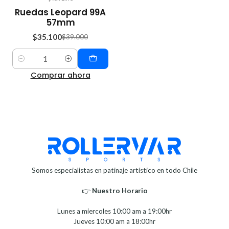
-10%
Ruedas Leopard 99A
OFF
57mm
$35.100
$39.000
Cantidad
Comprar ahora
Somos especialistas en patinaje artístico en todo Chile
👉
Nuestro Horario⁣⁣
Lunes a miercoles 10:00 am a 19:00hr
Jueves 10:00 am a 18:00hr