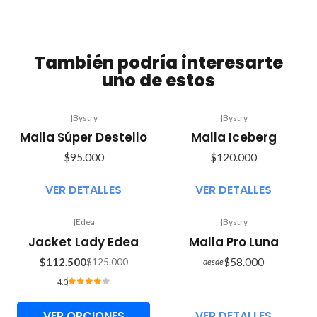
También podría interesarte
uno de estos
|
Bystry
|
Bystry
Agotado
Agotado
Malla Súper Destello
Malla Iceberg
$95.000
$120.000
VER DETALLES
VER DETALLES
|
Edea
|
Bystry
Agotado
-10%
Jacket Lady Edea
Malla Pro Luna
OFF
$112.500
$58.000
$125.000
desde
4.0
VER OPCIONES
VER DETALLES