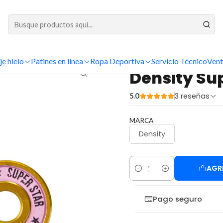
DESPACHOS A TODO CHILE
cio
Patinaje Artístico
Rodamientos
Density
Density Super Star Ab
je hielo
Patines en linea
Ropa Deportiva
Servicio Técnico
Vent
|
Density Sup
3 reseñas
5.0
MARCA
Density
AGR
Cantidad
Pago seguro