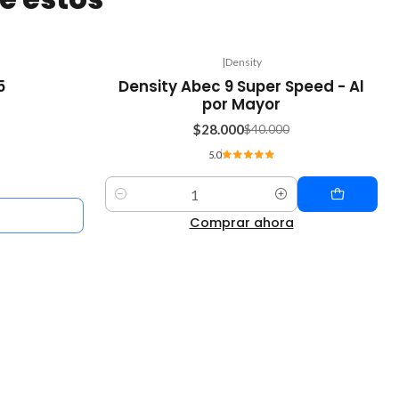
|
Density
-30%
5
Density Abec 9 Super Speed - Al
OFF
por Mayor
$28.000
$40.000
5.0
Cantidad
Comprar ahora