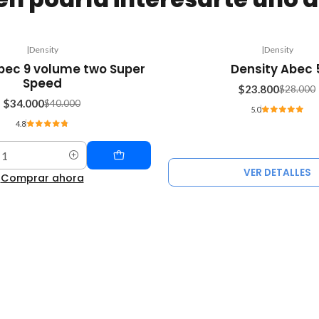
|
Density
|
Density
-15%
bec 9 volume two Super
Density Abec 
OFF
Speed
$23.800
$28.000
Agotado
$34.000
$40.000
5.0
4.8
VER DETALLES
Comprar ahora