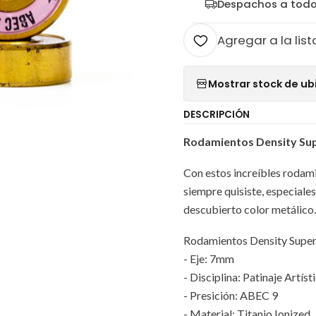
Despachos a todo
Agregar a la list
Mostrar stock de ub
DESCRIPCIÓN
Rodamientos Density Sup
Con estos increíbles rodami
siempre quisiste, especiale
descubierto color metálico.
Rodamientos Density Super
- Eje: 7mm
- Disciplina: Patinaje Artíst
- Presición: ABEC 9
- Material: Titanio Ionized