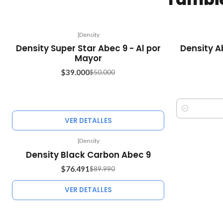
|
Density
-22%
-15%
Density Super Star Abec 9 - Al por
Density A
OFF
OFF
Mayor
Agotado
$39.000
$50.000
Cantidad
VER DETALLES
|
Density
-15%
Density Black Carbon Abec 9
OFF
$76.491
$89.990
Agotado
VER DETALLES