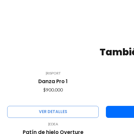
Tambié
|
RISPORT
Agotado
Danza Pro 1
$900.000
VER DETALLES
|
EDEA
Patín de hielo Overture