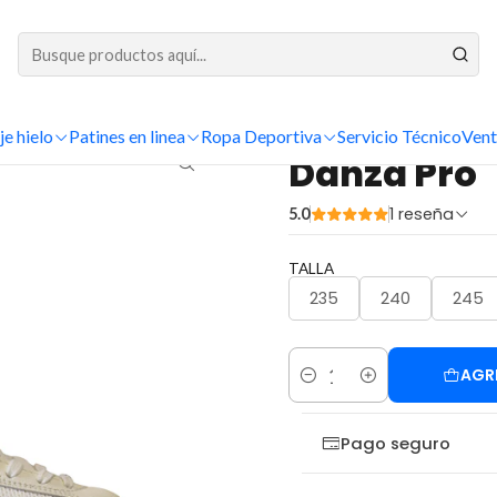
DESPACHOS A TODO CHILE
je Artístico
Patines Artísticos Completos | Escuela y Competición
Danz
je hielo
Patines en linea
Ropa Deportiva
Servicio Técnico
Vent
|
Danza Pro
1 reseña
5.0
TALLA
235
240
245
AGR
Cantidad
Pago seguro