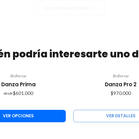
CARGAR MÁS RESEÑAS
n podría interesarte uno d
|
Rollervar
|
Rollervar
Agotado
Danza Prima
Danza Pro 2
$601.000
$970.000
desde
VER OPCIONES
VER DETALLES