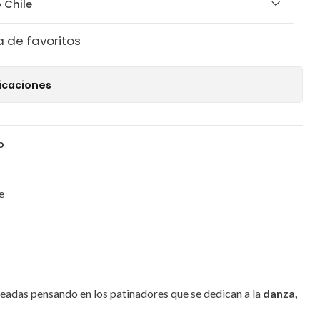
 Chile
a de favoritos
icaciones
o
e
readas pensando en los patinadores que se dedican a la
danza,