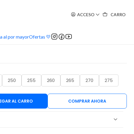
ACCESO
CARRO
a
Danza Pro
a al por mayor
Ofertas 💛
250
255
260
265
270
275
EGAR AL CARRO
COMPRAR AHORA