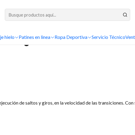
DESPACHOS A TODO CHILE
Inicio
¿Cuál es mi talla?
je hielo
Patines en linea
¿Cuál es mi talla?
Ropa Deportiva
Servicio Técnico
Vent
ejecución de saltos y giros, en la velocidad de las transiciones. Con