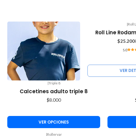
|
Roll 
-10%
Roll Line Roda
OFF
$25.200
Agotado
5.0
VER DE
|
Triple 8
-10%
Calcetines adulto triple 8
OFF
$8.000
VER OPCIONES
|
Rollervar