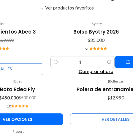
→ Ver productos favoritos
Line
|
Bystry
mientos Abec 3
Bolso Bystry 2026
$35.000
$28.000
5.0
Cantidad
TALLES
Comprar ahora
|
Edea
|
Rollervar
Agotado
Bota Edea Fly
Polera de entranamie
$450.000
$12.990
$500.000
5.0
VER OPCIONES
VER DETALLES
|
Risport