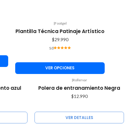
|
Footgel
Plantilla Técnica Patinaje Artístico
$29.990
5.0
VER OPCIONES
|
Rollervar
Agotado
nto azul
Polera de entranamiento Negra
$12.990
VER DETALLES