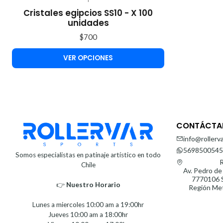
Cristales egipcios SS10 - X 100
unidades
$700
VER OPCIONES
CONTÁCTA
info@rollerva
5698500545
Somos especialistas en patinaje artístico en todo
R
Chile
Av. Pedro de
7770106 S
👉
Nuestro Horario⁣⁣
Región Met
Lunes a miercoles 10:00 am a 19:00hr
Jueves 10:00 am a 18:00hr