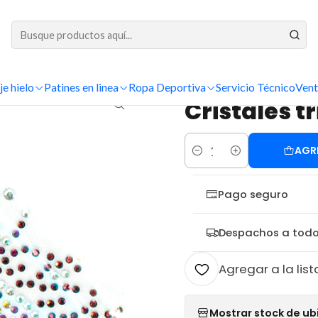
DESPACHOS A TODO CHILE
Inicio
Cristales
Figuras
Cristales tribales
je hielo
Patines en linea
Ropa Deportiva
Servicio Técnico
Vent
|
Cristales t
AGR
Cantidad
Pago seguro
Despachos a todo
Agregar a la list
Mostrar stock de ub