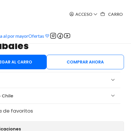
ACCESO
CARRO
a al por mayor
Ofertas 💛
ribales
EGAR AL CARRO
COMPRAR AHORA
 Chile
a de favoritos
icaciones