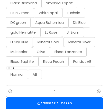
Black Diamond
Smoked Topaz
Blue Zircon
White opal
Fuchsia
DK green
Aqua Bohemica
DK Blue
gold Hematite
Lt Rose
Lt Siam
Lt Sky Blue
Mineral Gold
Mineral Silver
Multicolor
Olive
Elsca Tanzanite
Elsca Saphite
Elsca Peach
Paridot AB
TIPO
Normal
AB
Cantidad
AGREGAR AL CARRO