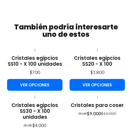
También podría interesarte
uno de estos
|
|
Cristales egipcios
Cristales egipcios
SS10 - X 100 unidades
SS20 - X 100
$700
$1.800
VER OPCIONES
VER OPCIONES
|
|
-10%
Cristales egipcios
Cristales para coser
OFF
SS30 - X 100
$9.000
$10.000
desde
unidades
$4.000
desde