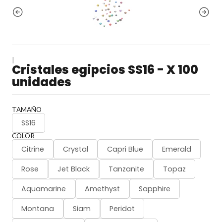
|
Cristales egipcios SS16 - X 100
unidades
TAMAÑO
SS16
COLOR
Citrine
Crystal
Capri Blue
Emerald
Rose
Jet Black
Tanzanite
Topaz
Aquamarine
Amethyst
Sapphire
Montana
Siam
Peridot