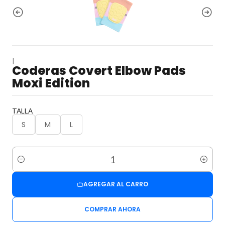
|
Coderas Covert Elbow Pads
Moxi Edition
TALLA
S
M
L
Cantidad
AGREGAR AL CARRO
COMPRAR AHORA