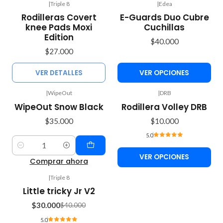
|
Triple 8
|
Edea
Agotado
Rodilleras Covert
E-Guards Duo Cubre
knee Pads Moxi
Cuchillas
Edition
$40.000
$27.000
VER DETALLES
VER OPCIONES
|
WipeOut
|
DRB
WipeOut Snow Black
Rodillera Volley DRB
$35.000
$10.000
5.0
Cantidad
VER OPCIONES
Comprar ahora
|
Triple 8
-25%
Little tricky Jr V2
OFF
$30.000
$40.000
5.0