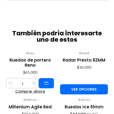
También podría interesarte
uno de estos
|
Reno
|
Riedell
Ruedas de portero
Radar Presto 62MM
Reno
$36.000
$65.000
Cantidad
VER OPCIONES
Comprar ahora
|
Rollervar
|
Roll Line
-10%
Millenium Agile Red
Ruedas Ice 61mm
OFF
$850.000
$44.100
$49.000