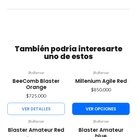
También podría interesarte
uno de estos
|
Rollervar
|
Rollervar
Agotado
BeeComb Blaster
Millenium Agile Red
Orange
$850.000
$725.000
VER DETALLES
VER OPCIONES
|
Rollervar
|
Rollervar
Agotado
Blaster Amateur Red
Blaster Amateur
blue